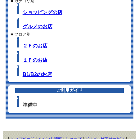
■ カテゴリ別
ショッピングの店
グルメのお店
■ フロア別
２Ｆのお店
１Ｆのお店
B1/B2のお店
ご利用ガイド
準備中
|
トップページ
|
イベント情報
|
ショップ
|
グルメ
|
施設サービス
|