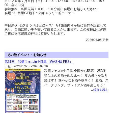
２０２６年７月５日（日）11：00～12：00～13：00～14：00～15：
00～各３０分
参加無料 各回先着１０名 １０分前に会場にお越しください。
会場：中目黒GT地下１階ギャラリー前コーナー
中目黒GT七夕まつりは6/22～7/7 GT施設内４か所に笹竹を設置して
あり、自由に願い事を書いて飾ることが出来ます。この短冊は七夕終
了後に栃木県織姫神社に奉納いたします。
2026/07/05 更新
その他イベント・お知らせ
第31回 和酒フェスin中目黒（WASHU FES）
日程：2026/07/25〜2026/07/26
和酒フェスin中目黒 全国から53蔵、250種
類以上の和酒を飲み比べ！ 夏の暑さを吹き
飛ばす！ 爽やかなお酒を探そう！ 夏酒、ス
パークリング、プレミアム酒を楽しもう！
→
続きを読む