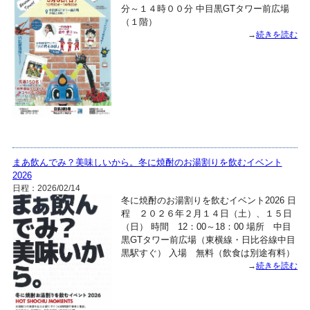
分～１４時００分 中目黒GTタワー前広場
（１階）
→
続きを読む
まあ飲んでみ？美味しいから。冬に焼酎のお湯割りを飲むイベント
2026
日程：2026/02/14
冬に焼酎のお湯割りを飲むイベント2026 日
程 ２０２６年２月１４日（土）、１５日
（日） 時間 12：00～18：00 場所 中目
黒GTタワー前広場（東横線・日比谷線中目
黒駅すぐ） 入場 無料（飲食は別途有料）
→
続きを読む