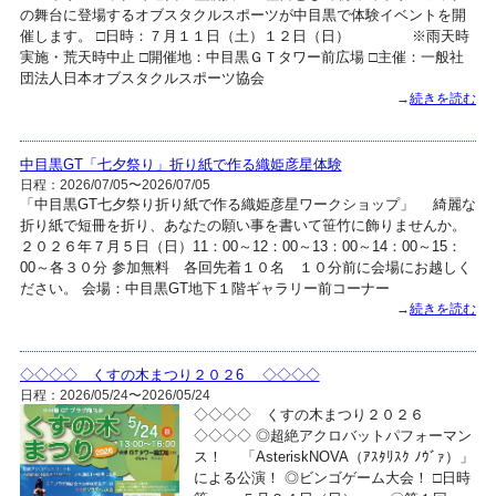
の舞台に登場するオブスタクルスポーツが中目黒で体験イベントを開
催します。 □日時：７月１１日（土）１２日（日） ※雨天時
実施・荒天時中止 □開催地：中目黒ＧＴタワー前広場 □主催：一般社
団法人日本オブスタクルスポーツ協会
→
続きを読む
中目黒GT「七夕祭り」折り紙で作る織姫彦星体験
日程：2026/07/05〜2026/07/05
「中目黒GT七夕祭り折り紙で作る織姫彦星ワークショップ」 綺麗な
折り紙で短冊を折り、あなたの願い事を書いて笹竹に飾りませんか。
２０２６年７月５日（日）11：00～12：00～13：00～14：00～15：
00～各３０分 参加無料 各回先着１０名 １０分前に会場にお越しく
ださい。 会場：中目黒GT地下１階ギャラリー前コーナー
→
続きを読む
◇◇◇◇ くすの木まつり２０２6 ◇◇◇◇
日程：2026/05/24〜2026/05/24
◇◇◇◇ くすの木まつり２０２６
◇◇◇◇ ◎超絶アクロバットパフォーマン
ス！ 「AsteriskNOVA（ｱｽﾀﾘｽｸ ﾉｳﾞｧ）」
による公演！ ◎ビンゴゲーム大会！ □日時