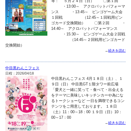
等： ５月２４日（日） 〇第１回
・13:00～ アクロバットパフォーマ
ンス ・13:45～ ビンゴゲーム大会
１回戦 （12:45～１回戦用ビン
ゴカード交換開始） 〇第２回 ・
14:40～ アクロバットパフォーマンス
・15:30～ ビンゴゲーム大会２回戦
（14:45～２回戦用ビンゴカード
交換開始）
→
続きを読む
中目黒わんこフェス
日程：2026/04/18
中目黒わんこフェス 4月１８日（土）、１
９日（日） 中目黒GT１階タワー前広場
「愛犬と一緒に笑って・食べて・出会える
をテーマに美味しいキッチンカーや為にな
るトークショーなど 一日を満喫できるコン
テンツをご用意しております。 １８日
（土）11：00～18：00 １９日（日）10：
00～17：00
→
続きを読む