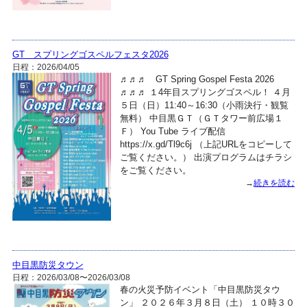
GT スプリングゴスペルフェスタ2026
日程：2026/04/05
♬♬♬ GT Spring Gospel Festa 2026
♬♬♬ １4年目スプリングゴスペル！ ４月
５日（日）11:40～16:30（小雨決行・観覧
無料） 中目黒ＧＴ（ＧＴタワー前広場１
Ｆ） You Tube ライブ配信
https://x.gd/Tl9c6j （上記URLをコピーして
ご覧ください。） 出演プログラムはチラシ
をご覧ください。
→
続きを読む
中目黒防災タウン
日程：2026/03/08〜2026/03/08
春の火災予防イベント「中目黒防災タウ
ン」 ２０２６年３月８日（土） １０時３０