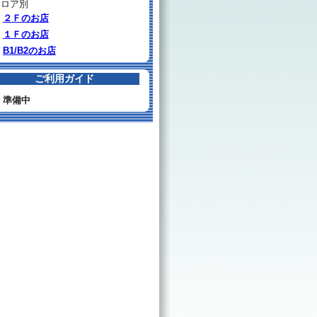
フロア別
２Ｆのお店
１Ｆのお店
B1/B2のお店
ご利用ガイド
準備中