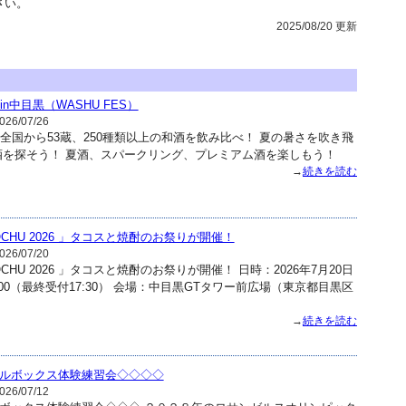
さい。
2025/08/20 更新
n中目黒（WASHU FES）
26/07/26
 全国から53蔵、250種類以上の和酒を飲み比べ！ 夏の暑さを吹き飛
酒を探そう！ 夏酒、スパークリング、プレミアム酒を楽しもう！
→
続きを読む
ACOCHU 2026 」タコスと焼酎のお祭りが開催！
26/07/20
ACOCHU 2026 」タコスと焼酎のお祭りが開催！ 日時：2026年7月20日
8:00（最終受付17:30） 会場：中目黒GTタワー前広場（東京都目黒区
→
続きを読む
ルボックス体験練習会◇◇◇◇
26/07/12