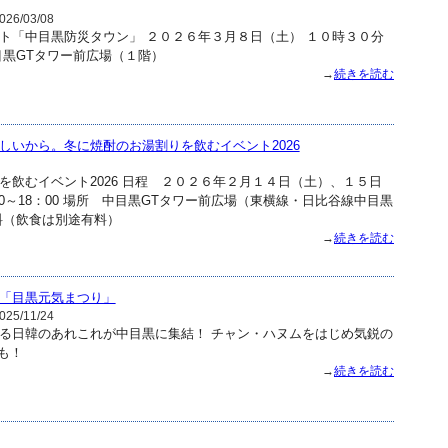
26/03/08
ト「中目黒防災タウン」 ２０２６年３月８日（土） １０時３０分
目黒GTタワー前広場（１階）
→
続きを読む
しいから。冬に焼酎のお湯割りを飲むイベント2026
を飲むイベント2026 日程 ２０２６年２月１４日（土）、１５日
00～18：00 場所 中目黒GTタワー前広場（東横線・日比谷線中目黒
料（飲食は別途有料）
→
続きを読む
「目黒元気まつり」
25/11/24
る日韓のあれこれが中目黒に集結！ チャン・ハヌムをはじめ気鋭の
も！
→
続きを読む