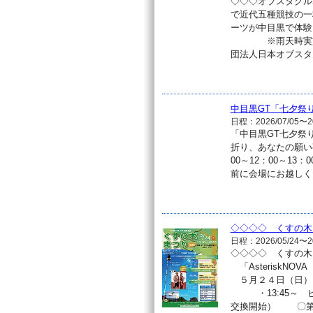
◇◇◇オブスタクル
で近代五種競技の一
ーツが中目黒で体験
※雨天時実施・荒
団法人日本オブス
中目黒GT「七夕祭
日程：2026/07/05〜20
「中目黒GT七夕祭
折り、あなたの願い
00～12：00～13
前に会場にお越しく
◇◇◇◇ くすの木
日程：2026/05/24〜20
◇◇◇◇ くすの木
「AsteriskNO
５月２４日（日）
・13:45～ 
交換開始） 〇第