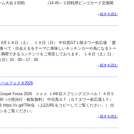
ゴゲーム大会２回戦 （14:45～２回戦用ビンゴカード交換開
→
続きを読む
 4月１８日（土）、１９日（日） 中目黒GT１階タワー前広場 「愛
食べて・出会えるをテーマに美味しいキッチンカーや為になるトー
を満喫できるコンテンツをご用意しております。 １８日（土）11：
（日）10：00～17：00
→
続きを読む
ペルフェスタ2026
g Gospel Festa 2026 ♬♬♬ １4年目スプリングゴスペル！ ４月５
16:30（小雨決行・観覧無料） 中目黒ＧＴ（ＧＴタワー前広場１Ｆ）
信 https://x.gd/Tl9c6j （上記URLをコピーしてご覧ください。） 出
シをご覧ください。
→
続きを読む