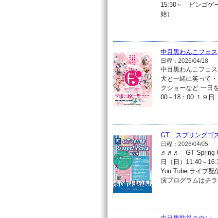
15:30～ ビン
始）
中目黒わんこフェス
日程：2026/04/18
中目黒わんこフェス
犬と一緒に笑って・
クショーなど 一日
00～18：00 １９日
GT スプリングゴス
日程：2026/04/05
♬♬♬ GT Sprin
日（日）11:40～
You Tube ライブ配
演プログラムはチラ