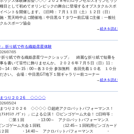
ボックス体験練習会◇◇◇ ２０２８年のロサンゼルスオリンピック
種目として初めてオリンピックの舞台に登場するオブスタクルスポ
イベントを開催します。 □日時：７月１１日（土）１２日（日）
天時中止 □開催地：中目黒ＧＴタワー前広場 □主催：一般社
タクルスポーツ協会
→
続きを読む
り」折り紙で作る織姫彦星体験
26/07/05
り折り紙で作る織姫彦星ワークショップ」 綺麗な折り紙で短冊を
事を書いて笹竹に飾りませんか。 ２０２６年７月５日（日）11：
：00～14：00～15：00～各３０分 参加無料 各回先着１０名 １０分
ださい。 会場：中目黒GT地下１階ギャラリー前コーナー
→
続きを読む
まつり２０２6 ◇◇◇◇
26/05/24
まつり２０２６ ◇◇◇◇ ◎超絶アクロバットパフォーマンス！
VA（ｱｽﾀﾘｽｸ ﾉｳﾞｧ）」による公演！ ◎ビンゴゲーム大会！ □日時等：
 〇第１回 ・13:00～ アクロバットパフォーマンス
ビンゴゲーム大会１回戦 （12:45～１回戦用ビンゴカード
２回 ・14:40～ アクロバットパフォーマンス ・