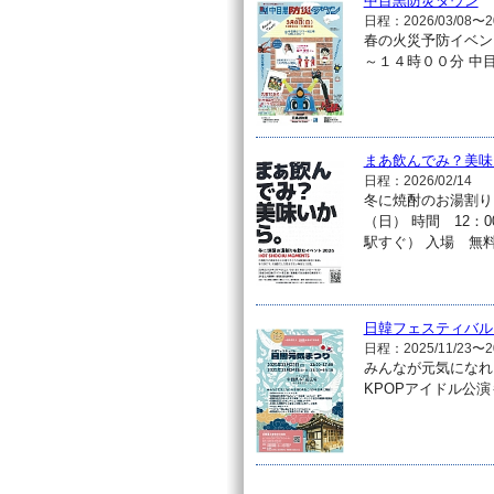
中目黒防災タウン
日程：2026/03/08〜20
春の火災予防イベン
～１４時００分 中
まあ飲んでみ？美味
日程：2026/02/14
冬に焼酎のお湯割り
（日） 時間 12：
駅すぐ） 入場 無
日韓フェスティバル
日程：2025/11/23〜20
みんなが元気になれ
KPOPアイドル公演