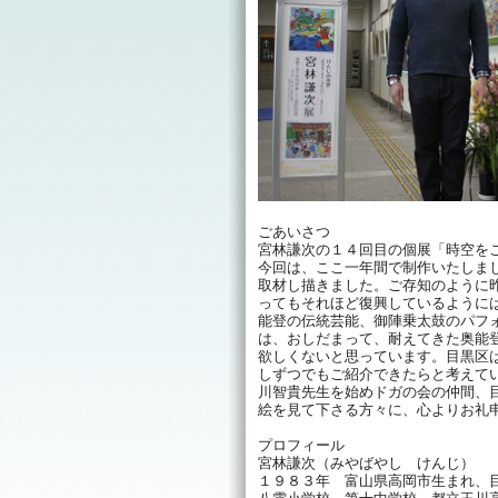
ごあいさつ
宮林謙次の１４回目の個展「時空を
今回は、ここ一年間で制作いたしま
取材し描きました。ご存知のように
ってもそれほど復興しているように
能登の伝統芸能、御陣乗太鼓のパフ
は、おしだまって、耐えてきた奥能
欲しくないと思っています。目黒区
しずつでもご紹介できたらと考えて
川智貴先生を始めドガの会の仲間、
絵を見て下さる方々に、心よりお礼
プロフィール
宮林謙次（みやばやし けんじ）
１９８３年 富山県高岡市生まれ、