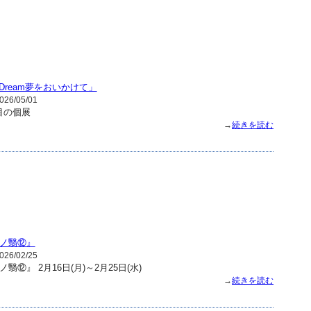
g Dream夢をおいかけて」
26/05/01
目の個展
→
続きを読む
ノ翳⑫』
26/02/25
⑫』 2月16日(月)～2月25日(水)
→
続きを読む