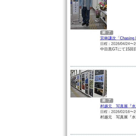
宮林謙次「Chasin
日程：2026/04/24〜20
中目黒GTにて15回
村越元 写真展『水
日程：2026/02/16〜20
村越元 写真展『水ノ翳