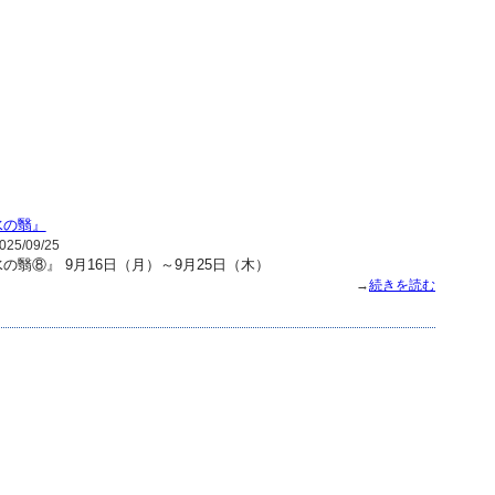
水の翳』
25/09/25
の翳⑧』 9月16日（月）～9月25日（木）
→
続きを読む