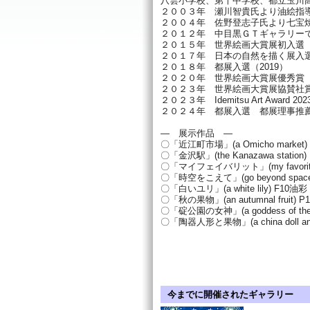
八雲小学校、第十中学校、都立玉川
２００３年 瀬川智貴氏より油絵指
２００４年 佐野登志子氏より七宝
２０１２年 中目黒ＧＴギャラリー
２０１５年 世界絵画大賞展初入選（2017,
２０１７年 日本の自然を描く展入選（2
２０１８年 都展入選（2019）
２０２０年 世界絵画大賞展優秀賞
２０２３年 世界絵画大賞展協賛社
２０２３年 Idemitsu Art Award 20
２０２４年 都展入選 都展理事推薦
― 展示作品 ―
〇「近江町市場」(a Omicho market)
〇「金沢駅」(the Kanazawa station
〇「マイフェイバリット」(my favorit
〇「時空をこえて」(go beyond space
〇「白いユリ」(a white lily) F10油彩
〇「秋の果物」(an autumnal fruit) 
〇「碇公園の女神」(a goddess of the
〇「陶器人形と果物」(a china doll and
今までに開催されたギャラリー