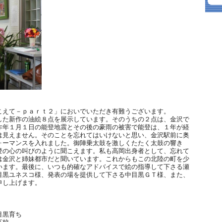
こえて－ｐａｒｔ２」においでいただき有難うございます。
した新作の油絵８点を展示しています。そのうちの２点は、金沢で
昨年１月１日の能登地震とその後の豪雨の被害で能登は、１年が経
は見えません。そのことを忘れてはいけないと思い、金沢駅前に奥
ォーマンスを入れました。御陣乗太鼓を激しくたたく太鼓の響き
登の心の叫びのように聞こえます。私も高岡出身者として、忘れて
は金沢と姉妹都市だと聞いています。これからもこの北陸の町を少
います。最後に、いつも的確なアドバイスで絵の指導して下さる瀬
目黒ユネスコ様、発表の場を提供して下さる中目黒ＧＴ様、また、
申し上げます。
目黒育ち