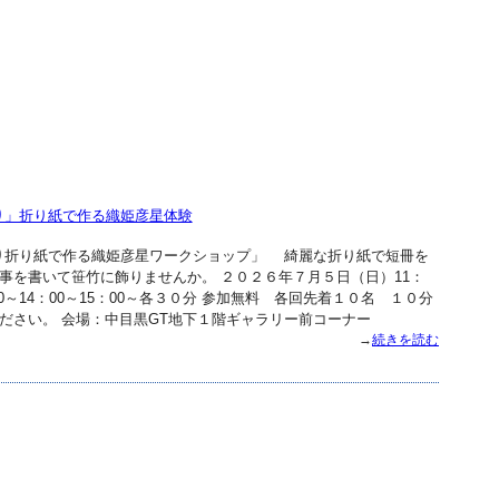
り」折り紙で作る織姫彦星体験
り折り紙で作る織姫彦星ワークショップ」 綺麗な折り紙で短冊を
事を書いて笹竹に飾りませんか。 ２０２６年７月５日（日）11：
：00～14：00～15：00～各３０分 参加無料 各回先着１０名 １０分
ださい。 会場：中目黒GT地下１階ギャラリー前コーナー
→
続きを読む