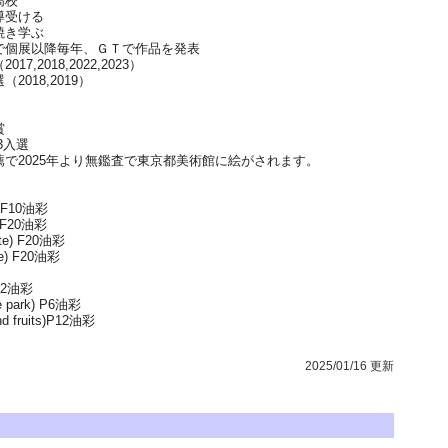
高校
導受ける
焼き学ぶ
で個展以降毎年、ＧＴで作品を発表
2018,2022,2023）
018,2019）
賞
23入選
で2025年より無鑑査で東京都美術館に絵がされます。
 F10油彩
) F20油彩
e) F20油彩
) F20油彩
P12油彩
 park) P6油彩
 fruits)P12油彩
2025/01/16 更新