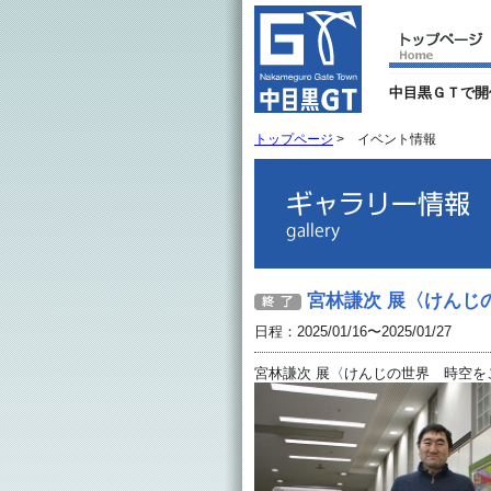
中目黒ＧＴで開
トップページ
>
イベント情報
宮林謙次 展〈けんじの
日程：2025/01/16〜2025/01/27
宮林謙次 展〈けんじの世界 時空をこえ